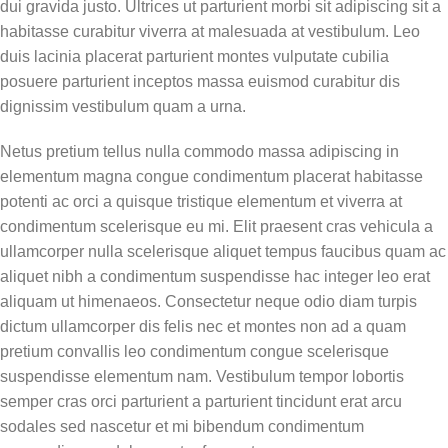
dui gravida justo. Ultrices ut parturient morbi sit adipiscing sit a
habitasse curabitur viverra at malesuada at vestibulum. Leo
duis lacinia placerat parturient montes vulputate cubilia
posuere parturient inceptos massa euismod curabitur dis
dignissim vestibulum quam a urna.
Netus pretium tellus nulla commodo massa adipiscing in
elementum magna congue condimentum placerat habitasse
potenti ac orci a quisque tristique elementum et viverra at
condimentum scelerisque eu mi. Elit praesent cras vehicula a
ullamcorper nulla scelerisque aliquet tempus faucibus quam ac
aliquet nibh a condimentum suspendisse hac integer leo erat
aliquam ut himenaeos. Consectetur neque odio diam turpis
dictum ullamcorper dis felis nec et montes non ad a quam
pretium convallis leo condimentum congue scelerisque
suspendisse elementum nam. Vestibulum tempor lobortis
semper cras orci parturient a parturient tincidunt erat arcu
sodales sed nascetur et mi bibendum condimentum