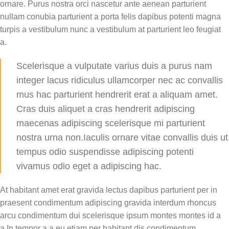
ornare. Purus nostra orci nascetur ante aenean parturient
nullam conubia parturient a porta felis dapibus potenti magna
turpis a vestibulum nunc a vestibulum at parturient leo feugiat
a.
Scelerisque a vulputate varius duis a purus nam
integer lacus ridiculus ullamcorper nec ac convallis
mus hac parturient hendrerit erat a aliquam amet.
Cras duis aliquet a cras hendrerit adipiscing
maecenas adipiscing scelerisque mi parturient
nostra urna non.Iaculis ornare vitae convallis duis ut
tempus odio suspendisse adipiscing potenti
vivamus odio eget a adipiscing hac.
At habitant amet erat gravida lectus dapibus parturient per in
praesent condimentum adipiscing gravida interdum rhoncus
arcu condimentum dui scelerisque ipsum montes montes id a
a.In tempor a a eu etiam per habitant dis condimentum