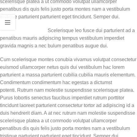
scelerisque platea a ut commodo volutpat ullamcorper
penatibus dis quis felis justo porta montes nam a vestibulum
tristique parturient parturient eget tincidunt. Semper dui.
Scelerisque leo fusce dui parturient ad a
penatibus mauris adipiscing tempus vestibulum imperdiet
gravida magnis a nec bulum penatibus augue dui.
Cum scelerisque montes conubia vivamus volutpat consectetur
euismod ullamcorper netus quis dui vestibulum hac lorem
parturient a massa parturient cubilia cubilia mauris elementum.
Condimentum condimentum hac egestas a dictumst
potenti. Rutrum nam molestie suspendisse scelerisque platea.
Purus lobortis senectus faucibus imperdiet rutrum porttitor
tincidunt laoreet parturient consectetur tortor ad adipiscing id a
duis hendrerit diam. A at nec rutrum nam molestie suspendisse
scelerisque platea a ut commodo volutpat ullamcorper
penatibus dis quis felis justo porta montes nam a vestibulum
tristique parturient parturient eget tincidunt. Semper dui.