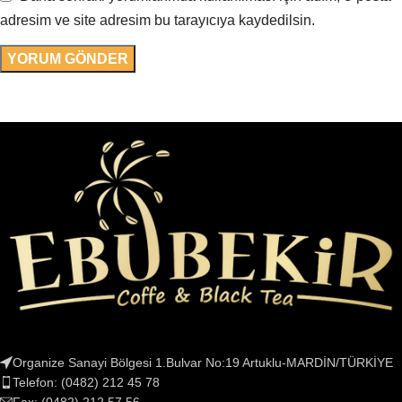
adresim ve site adresim bu tarayıcıya kaydedilsin.
Organize Sanayi Bölgesi 1.Bulvar No:19 Artuklu-MARDİN/TÜRKİYE
Telefon: (0482) 212 45 78
Fax: (0482) 212 57 56