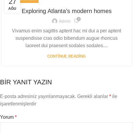
27
AĞU
Exploring Atlanta’s modern homes
0
Admin
Vivamus enim sagittis aptent hac mi dui a per aptent
suspendisse cras odio bibendum augue rhoncus
laoreet dui praesent sodales sodales....
CONTINUE READING
BIR YANIT YAZIN
E-posta adresiniz yayınlanmayacak.
Gerekli alanlar
*
ile
işaretlenmişlerdir
Yorum
*